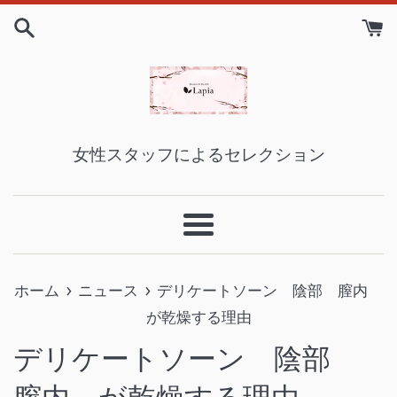
コ
ン
テ
ン
ツ
に
女性スタッフによるセレクション
ス
キ
ッ
メ
プ
ニ
す
›
›
ュ
ホーム
ニュース
デリケートソーン 陰部 膣内
る
ー
が乾燥する理由
デリケートソーン 陰部