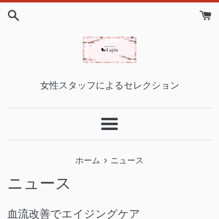
コ
ン
テ
ン
ツ
に
女性スタッフによるセレクション
ス
キ
ッ
メ
プ
ニ
す
›
ュ
ホーム
ニュース
る
ー
ニュース
血流改善でエイジングケア